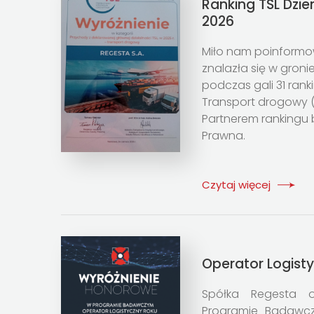
Ranking TSL Dzie
2026
Miło nam poinformo
znalazła się w groni
podczas gali 31 ranki
Transport drogowy 
Partnerem rankingu 
Prawna.
Czytaj więcej
Operator Logist
Spółka Regesta o
Programie Badawcz