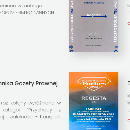
óżniona w rankingu
N
s FORUM FIRM RODZINNYCH
d
C
nnika Gazety Prawnej
K
raz kolejny wyróżniona w
kategoii "Przychody z
o
j działalności - transport
C