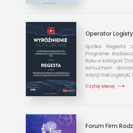
Operator Logist
Spółka Regesta o
Programie Badawcz
Roku w kategorii "D
łańcuchem dostaw
edycji Gali Logistyki,
Czytaj więcej
Forum Firm Rodz