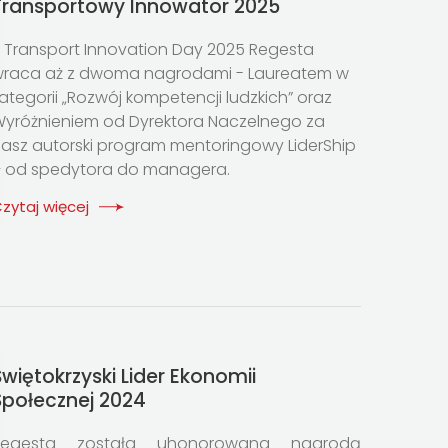
Transportowy Innowator 2025
 Transport Innovation Day 2025 Regesta
raca aż z dwoma nagrodami - Laureatem w
ategorii „Rozwój kompetencji ludzkich” oraz
yróżnieniem od Dyrektora Naczelnego za
asz autorski program mentoringowy LiderShip
 od spedytora do managera.
zytaj więcej
Świętokrzyski Lider Ekonomii
Społecznej 2024
Regesta została uhonorowana nagrodą