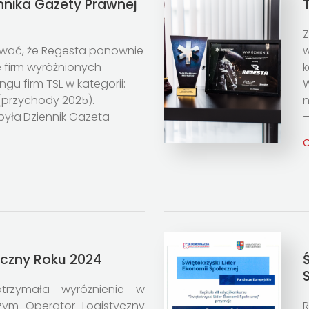
nnika Gazety Prawnej
Z
wać, że Regesta ponownie
w
e firm wyróżnionych
k
ngu firm TSL w kategorii:
W
(przychody 2025).
n
była
Dziennik Gazeta
–
C
yczny Roku 2024
trzymała wyróżnienie w
ym Operator Logistyczny