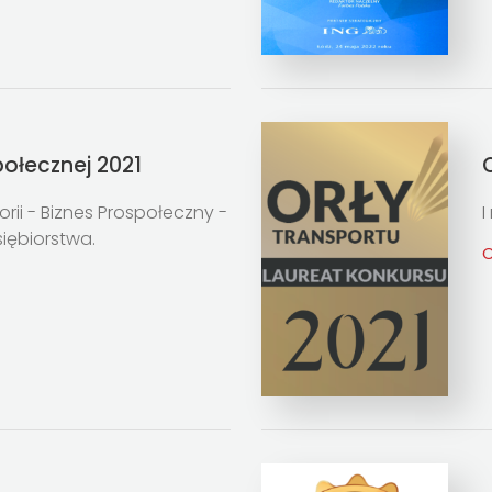
połecznej 2021
rii - Biznes Prospołeczny -
I
siębiorstwa.
C