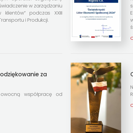
oświadczenie w zarządzaniu
s
klientów” podczas XXIII
E
 Transportu i Produkcji.
w
ś
C
Podziękowanie za
N
 owocną współpracę od
R
C