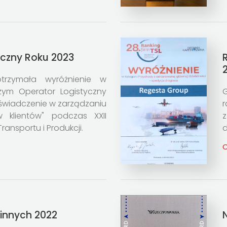
yczny Roku 2023
trzymała wyróżnienie w
ym Operator Logistyczny
G
oświadczenie w zarządzaniu
r
 klientów" podczas XXII
z
 Transportu i Produkcji.
d
C
innych 2022