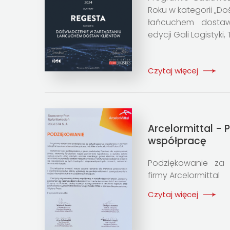
Roku w kategorii „D
łańcuchem dostaw 
edycji Gali Logistyki,
Czytaj więcej
Arcelormittal - 
współpracę
Podziękowanie za
firmy Arcelormittal
Czytaj więcej