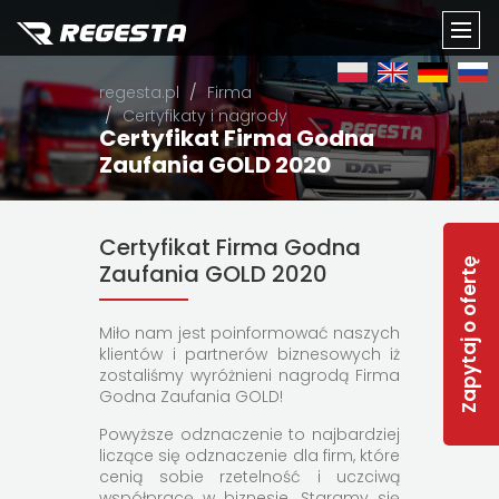
TOGG
regesta.pl
Firma
NAVI
Certyfikaty i nagrody
Certyfikat Firma Godna
Zaufania GOLD 2020
Certyfikat Firma Godna
Zapytaj o ofertę
Zaufania GOLD 2020
Miło nam jest poinformować naszych
klientów i partnerów biznesowych iż
zostaliśmy wyróżnieni nagrodą Firma
Godna Zaufania GOLD!
Powyższe odznaczenie to najbardziej
liczące się odznaczenie dla firm, które
cenią sobie rzetelność i uczciwą
współpracę w biznesie. Staramy się