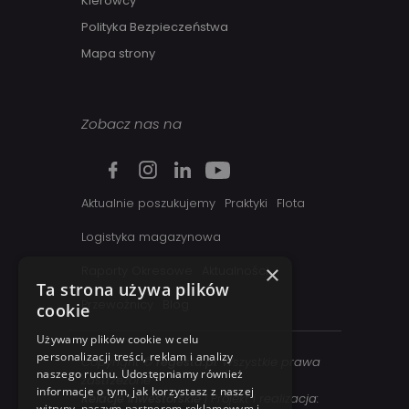
Kierowcy
Polityka Bezpieczeństwa
Mapa strony
Zobacz nas na
Aktualnie poszukujemy
Praktyki
Flota
Logistyka magazynowa
×
Raporty Okresowe
Aktualności
Ta strona używa plików
Przewoźnicy
Blog
cookie
Używamy plików cookie w celu
personalizacji treści, reklam i analizy
Copyright ©
regesta.pl
. Wszystkie prawa
naszego ruchu. Udostępniamy również
zastrzezone
informacje o tym, jak korzystasz z naszej
Relacje inwestorskie
| Projekt i realizacja:
witryny, naszym partnerom reklamowym i