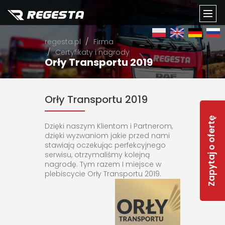
TOGG
regesta.pl
Firma
NAVI
Certyfikaty i nagrody
Orły Transportu 2019
Orły Transportu 2019
Zapytaj o ofertę
Dzięki naszym Klientom i Partnerom,
dzięki wyzwaniom jakie przed nami
stawiają oczekując perfekcyjnego
serwisu, otrzymaliśmy kolejną
nagrodę. Tym razem I miejsce w
plebiscycie Orły Transportu 2019.