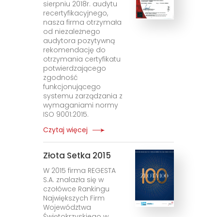
sierpniu 2018r. audytu
recertyfikacyjnego,
nasza firma otrzymała
od niezależnego
audytora pozytywną
rekomendację do
otrzymania certyfikatu
potwierdzającego
zgodność
funkcjonującego
systemu zarządzania z
wymaganiami normy
ISO 9001:2015.
Czytaj więcej
Złota Setka 2015
W 2015 firma REGESTA
S.A. znalazła się w
czołówce Rankingu
Największych Firm
Województwa
Świętokrzyskiego w