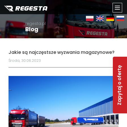
TOGG
regesta.pl
NAVI
Blog
Jakie są najczęstsze wyzwania magazynowe?
Środa, 30.08.2023
Zapytaj o ofertę