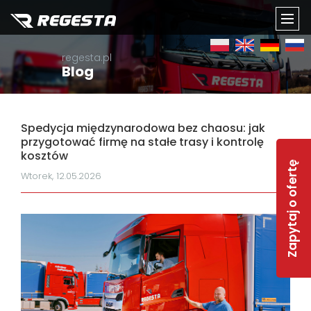
TOGG
regesta.pl
NAVI
Blog
Spedycja międzynarodowa bez chaosu: jak
przygotować firmę na stałe trasy i kontrolę
kosztów
Zapytaj o ofertę
Wtorek, 12.05.2026