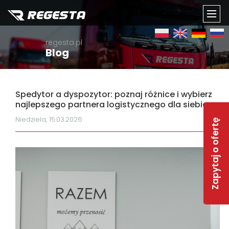
TOGG
regesta.pl
NAVI
Blog
Spedytor a dyspozytor: poznaj różnice i wybierz
najlepszego partnera logistycznego dla siebie
Niedziela, 15.03.2026
Zapytaj o ofertę