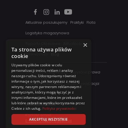
Aktualnie poszukujemy
Praktyki
Flota
Logistyka magazynowa
×
Raporty Okresowe
Aktualności
Ta strona używa plików
Przewoźnicy
Blog
cookie
Używamy plików cookie w celu
personalizacji treści, reklam i analizy
Copyright ©
regesta.pl
. Wszystkie prawa
naszego ruchu. Udostępniamy również
zastrzezone
informacje o tym, jak korzystasz z naszej
Relacje inwestorskie
| Projekt i realizacja:
witryny, naszym partnerom reklamowym i
dimax.pl
analitycznym, którzy mogą łączyć je z
Kontakt telefoniczny:
innymi informacjami, które im przekazałeś
lub które zebrali w wyniku korzystania przez
+48 41 358 27 00
Ciebie z ich usług.
Polityka prywatności
Kontakt email:
AKCEPTUJ WSZYSTKIE
E-mail office@regesta.pl