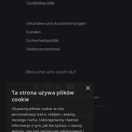
Qualitätspolitik
Urkunden und Auszeichnungen
Kunden
Sicherheitspolitik
Seitenverzeichnis
Besuche uns auch auf
×
Ta strona używa plików
Unsere Flotte
Transportunternehmen
cookie
Używamy plików cookie w celu
personalizacji treści, reklam i analizy
Copyright ©
regesta.pl
. Alle Rechte
naszego ruchu. Udostępniamy również
vorbehalten
informacje o tym, jak korzystasz z naszej
Investor Relations
| Projekt und
witryny, naszym partnerom reklamowym i