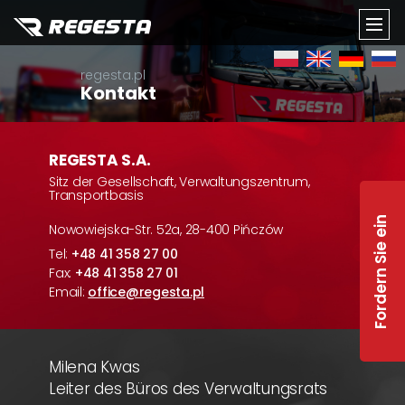
TOGG
regesta.pl
NAVI
Kontakt
REGESTA S.A.
Sitz der Gesellschaft, Verwaltungszentrum,
Transportbasis
F
o
r
d
e
r
n
S
i
e
e
n
A
n
g
e
b
o
t
a
Nowowiejska-Str. 52a, 28-400 Pińczów
Tel:
+48 41 358 27 00
Fax:
+48 41 358 27 01
Email:
office@regesta.pl
Milena Kwas
Leiter des Büros des Verwaltungsrats