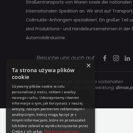
Straßentransports von Waren sowie der nationalen
internationalen Spedition an. Wir sind auf Transpor
Coilmulde-Anhängern spezialisiert. Ein großer Teil 
sind Produktions- und Handelsunternehmen in der 
Automobilindustrie.
Besuche uns auch auf
×
Ta strona używa plików
cookie
Copyright ©
regesta.pl
. Alle Rechte vorbehalten
Używamy plików cookie w celu
Investor Relations
| Projekt und Abwicklung:
dimax.p
personalizacji treści, reklam i analizy
naszego ruchu. Udostępniamy również
informacje o tym, jak korzystasz z naszej
witryny, naszym partnerom reklamowym i
analitycznym, którzy mogą łączyć je z
innymi informacjami, które im przekazałeś
lub które zebrali w wyniku korzystania przez
Ciebie z ich usług.
Polityka prywatności