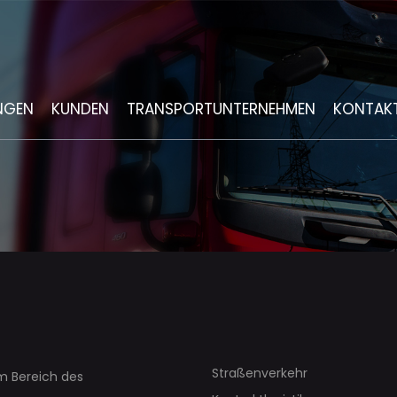
NGEN
KUNDEN
TRANSPORTUNTERNEHMEN
KONTAK
BEWUSSTES
ERKEHR
OGISTIK
N
E
FHANDEL
Straßenverkehr
im Bereich des
ERUNGEN