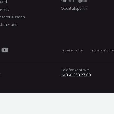
Kontraktlogistik
 und
Qualitätspolitik
te mit
unserer Kunden
Stahl- und
Unsere Flotte
Transportunt
Telefonkontakt:
l
+48 41 358 27 00