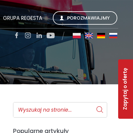
GRUPA REGESTA
POROZMAWIAJMY
SZUKUJEMY
REGESTA S.A.
TACJI
QUALITY TRANS KWIECIEŃ SP. Z O.O.
Zapytaj o ofertę
SOLAR-R
S
TSL CARGO TRANS GMBH
INWEST R
RWS REGESTA WORK SERVICE
 FAQ
GESTY REGESTY
Popularne artykuły