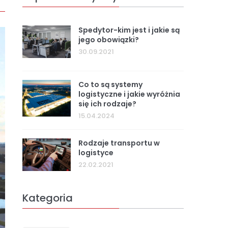
REGESTA LOGISTYKA
Spedytor-kim jest i jakie są
jego obowiązki?
30.09.2021
Co to są systemy
logistyczne i jakie wyróżnia
się ich rodzaje?
15.04.2024
Rodzaje transportu w
logistyce
22.02.2021
Kategoria