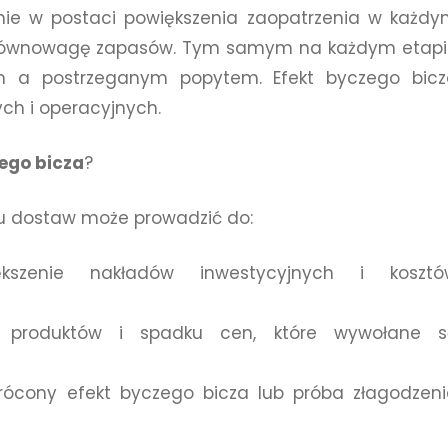
nie w postaci powiększenia zaopatrzenia w każd
a równowagę zapasów. Tym samym na każdym etap
ym a postrzeganym popytem. Efekt byczego bicz
ch i operacyjnych.
ego bicza
?
u dostaw może prowadzić do:
ększenie nakładów inwestycyjnych i kosztó
ży produktów i spadku cen, które wywołane s
cony efekt byczego bicza lub próba złagodzen