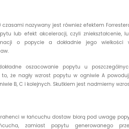
) czasami nazywany jest również efektem Forrester
ytu lub efekt akceleracji, czyli zniekształcenie, l
ormacji o popycie a dokładnie jego wielkości 
taw.
 dokładne oszacowanie popytu u poszczególnyc
to, że nagły wzrost popytu w ogniwie A powodu
wie B, C i kolejnych. Skutkiem jest nadmierny wzro
trahenci w łańcuchu dostaw biorą pod uwagę pop
ńcucha, zamiast popytu generowanego prze