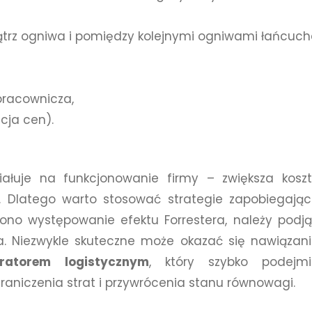
ątrz ogniwa i pomiędzy kolejnymi ogniwami łańcuc
pracownicza,
cja cen).
łuje na funkcjonowanie firmy – zwiększa kosz
y. Dlatego warto stosować strategie zapobiegają
żono występowanie efektu Forrestera, należy podj
a. Niezwykle skuteczne może okazać się nawiązan
atorem logistycznym
, który szybko podejmi
raniczenia strat i przywrócenia stanu równowagi.