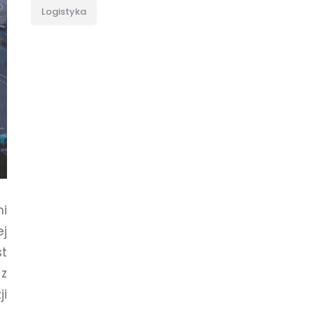
Logistyka
mi
j
t
z
i