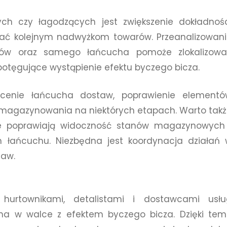
ch czy łagodzących jest zwiększenie dokładnoś
ać kolejnym nadwyżkom towarów. Przeanalizowan
dów oraz samego łańcucha pomoże zlokalizowa
tęgujące wystąpienie efektu byczego bicza.
ócenie łańcucha dostaw, poprawienie elementó
ja magazynowania na niektórych etapach. Warto tak
re poprawiają widoczność stanów magazynowych 
 łańcuchu. Niezbędna jest koordynacja działań
taw.
hurtownikami, detalistami i dostawcami usłu
na w walce z efektem byczego bicza. Dzięki te