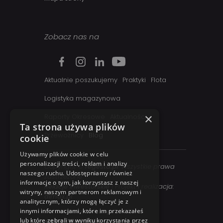
Zobacz nas na
Aktualnie poszukujemy
Praktyki
Flota
Logistyka magazynowa
×
Raporty Okresowe
Aktualności
Ta strona używa plików
Przewoźnicy
Blog
cookie
Używamy plików cookie w celu
personalizacji treści, reklam i analizy
Copyright ©
regesta.pl
. Wszystkie prawa
naszego ruchu. Udostępniamy również
zastrzezone
informacje o tym, jak korzystasz z naszej
Relacje inwestorskie
| Projekt i realizacja:
witryny, naszym partnerom reklamowym i
dimax.pl
analitycznym, którzy mogą łączyć je z
Kontakt telefoniczny:
innymi informacjami, które im przekazałeś
lub które zebrali w wyniku korzystania przez
+48 41 358 27 00