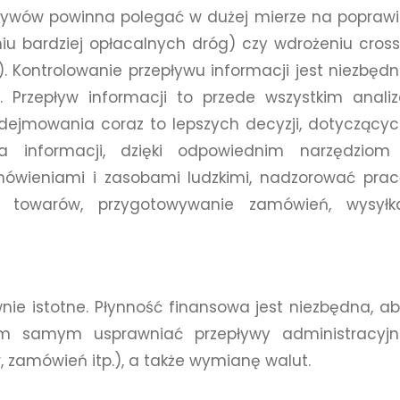
pływów powinna polegać w dużej mierze na popraw
niu bardziej opłacalnych dróg) czy wdrożeniu cros
 Kontrolowanie przepływu informacji jest niezbęd
 Przepływ informacji to przede wszystkim anali
dejmowania coraz to lepszych decyzji, dotyczący
la informacji, dzięki odpowiednim narzędziom 
ówieniami i zasobami ludzkimi, nadzorować pra
 towarów, przygotowywanie zamówień, wysyłka
nie istotne. Płynność finansowa jest niezbędna, a
ym samym usprawniać przepływy administracyjn
 zamówień itp.), a także wymianę walut.