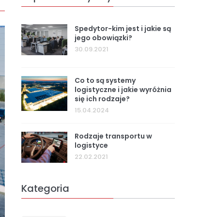
REGESTA LOGISTYKA
Spedytor-kim jest i jakie są
jego obowiązki?
30.09.2021
Co to są systemy
logistyczne i jakie wyróżnia
się ich rodzaje?
15.04.2024
Rodzaje transportu w
logistyce
22.02.2021
Kategoria