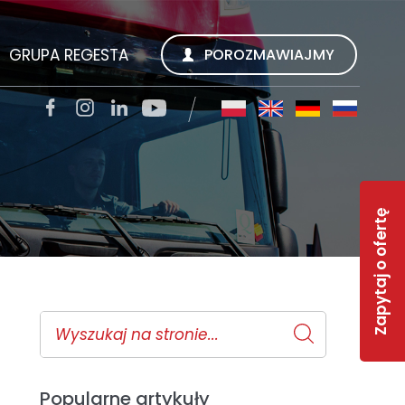
GRUPA REGESTA
POROZMAWIAJMY
SZUKUJEMY
REGESTA S.A.
TACJI
QUALITY TRANS KWIECIEŃ SP. Z O.O.
Zapytaj o ofertę
SOLAR-R
S
TSL CARGO TRANS GMBH
INWEST R
RWS REGESTA WORK SERVICE
 FAQ
GESTY REGESTY
Popularne artykuły