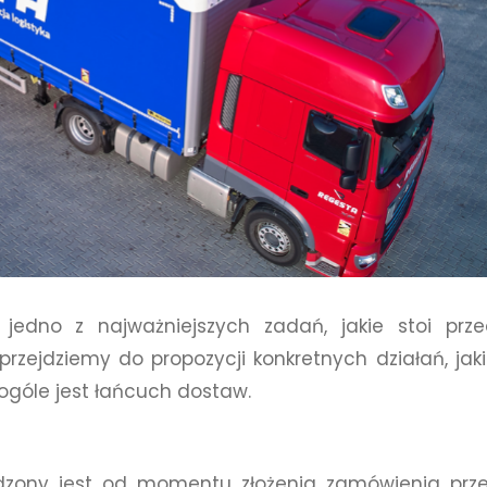
edno z najważniejszych zadań, jakie stoi prz
rzejdziemy do propozycji konkretnych działań, jak
ogóle jest łańcuch dostaw.
dzony jest od momentu złożenia zamówienia prz