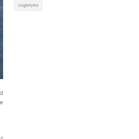
Logistyka
ed
ie
ez