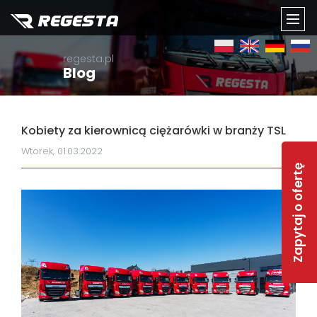
TOGG
regesta.pl
NAVI
Blog
Kobiety za kierownicą ciężarówki w branży TSL
Wtorek, 01.03.2022
Zapytaj o ofertę