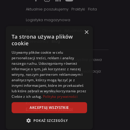
Aktualnie poszukujemy
Praktyki
Flota
Logistyka magazynowa
×
Raporty Okresowe
Aktualności
Ta strona używa plików
Przewoźnicy
Blog
cookie
Używamy plików cookie w celu
personalizacji treści, reklam i analizy
Copyright ©
regesta.pl
. Wszystkie prawa
naszego ruchu. Udostępniamy również
zastrzezone
informacje o tym, jak korzystasz z naszej
Relacje inwestorskie
| Projekt i realizacja:
witryny, naszym partnerom reklamowym i
dimax.pl
analitycznym, którzy mogą łączyć je z
innymi informacjami, które im przekazałeś
Kontakt telefoniczny:
lub które zebrali w wyniku korzystania przez
+48 41 358 27 00
Ciebie z ich usług.
Polityka prywatności
Kontakt email:
AKCEPTUJ WSZYSTKIE
E-mail office@regesta.pl
POKAŻ SZCZEGÓŁY