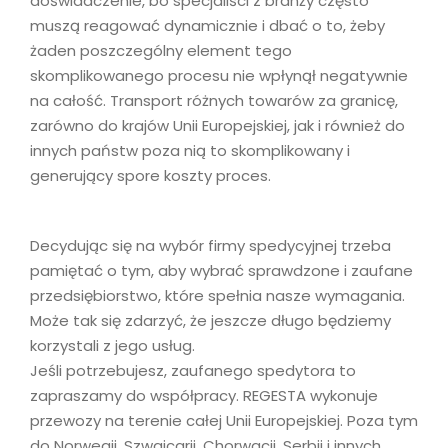
doświadczenie, bo specjaliści z branży często
muszą reagować dynamicznie i dbać o to, żeby
żaden poszczególny element tego
skomplikowanego procesu nie wpłynął negatywnie
na całość. Transport różnych towarów za granicę,
zarówno do krajów Unii Europejskiej, jak i również do
innych państw poza nią to skomplikowany i
generujący spore koszty proces.
Decydując się na wybór firmy spedycyjnej trzeba
pamiętać o tym, aby wybrać sprawdzone i zaufane
przedsiębiorstwo, które spełnia nasze wymagania.
Może tak się zdarzyć, że jeszcze długo będziemy
korzystali z jego usług.
Jeśli potrzebujesz, zaufanego spedytora to
zapraszamy do współpracy. REGESTA wykonuje
przewozy na terenie całej Unii Europejskiej. Poza tym
do Norwegii, Szwajcarii, Chorwacji, Serbii i innych