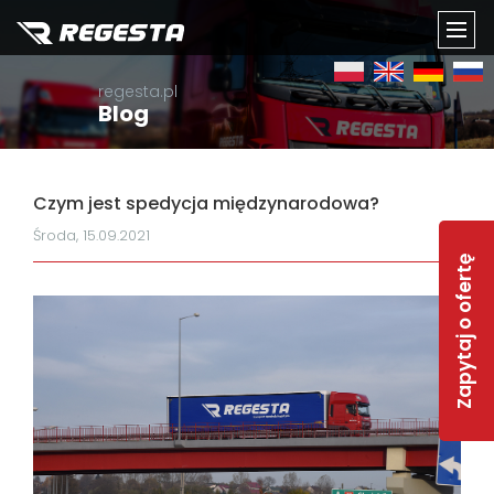
TOGG
regesta.pl
NAVI
Blog
Czym jest spedycja międzynarodowa?
Środa, 15.09.2021
Zapytaj o ofertę