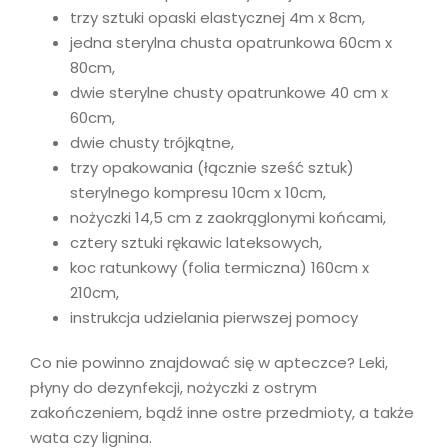
trzy sztuki opaski elastycznej 4m x 8cm,
jedna sterylna chusta opatrunkowa 60cm x
80cm,
dwie sterylne chusty opatrunkowe 40 cm x
60cm,
dwie chusty trójkątne,
trzy opakowania (łącznie sześć sztuk)
sterylnego kompresu 10cm x 10cm,
nożyczki 14,5 cm z zaokrąglonymi końcami,
cztery sztuki rękawic lateksowych,
koc ratunkowy (folia termiczna) 160cm x
210cm,
instrukcja udzielania pierwszej pomocy
Co nie powinno znajdować się w apteczce? Leki,
płyny do dezynfekcji, nożyczki z ostrym
zakończeniem, bądź inne ostre przedmioty, a także
wata czy lignina.