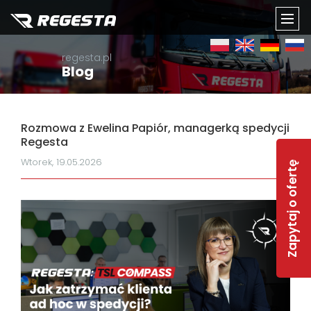
TOGG
regesta.pl
NAVI
Blog
Rozmowa z Ewelina Papiór, managerką spedycji
Regesta
Wtorek, 19.05.2026
Zapytaj o ofertę