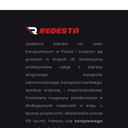
Jesteśmy liderem na rynku
transportowym w Polsce i liczącym się
graczem w krajach UE. Świadczymy
profesjonalne usługi z zakresu
drogowego transportu
samochodowego, transportu morskiego,
spedycji krajowej i międzynarodowej.
Posiadamy magazyny zlokalizowane w
strategicznych miejscach w kraju, o
łącznej powierzchni składowania ponad
125 tys.m2. Pełnimy rolę
kompletnego