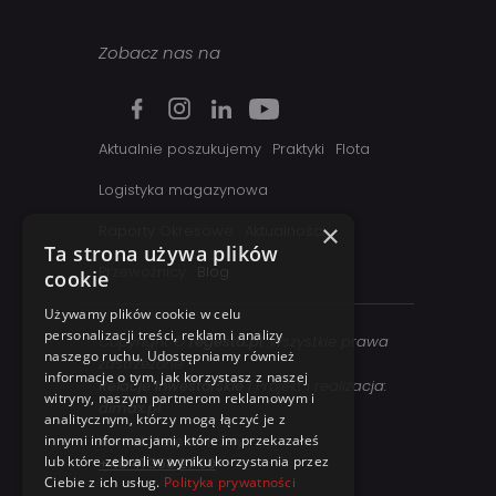
Zobacz nas na
Aktualnie poszukujemy
Praktyki
Flota
Logistyka magazynowa
×
Raporty Okresowe
Aktualności
Ta strona używa plików
Przewoźnicy
Blog
cookie
Używamy plików cookie w celu
personalizacji treści, reklam i analizy
Copyright ©
regesta.pl
. Wszystkie prawa
naszego ruchu. Udostępniamy również
zastrzezone
informacje o tym, jak korzystasz z naszej
Relacje inwestorskie
| Projekt i realizacja:
witryny, naszym partnerom reklamowym i
dimax.pl
analitycznym, którzy mogą łączyć je z
innymi informacjami, które im przekazałeś
Kontakt telefoniczny:
lub które zebrali w wyniku korzystania przez
+48 41 358 27 00
Ciebie z ich usług.
Polityka prywatności