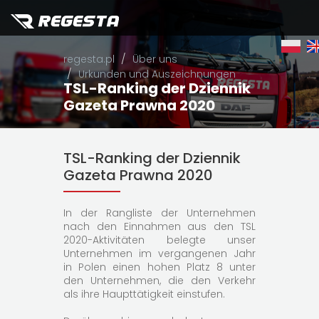
regesta.pl
Über uns
Urkunden und Auszeichnungen
TSL-Ranking der Dziennik
Gazeta Prawna 2020
TSL-Ranking der Dziennik
Gazeta Prawna 2020
In der Rangliste der Unternehmen
nach den Einnahmen aus den TSL
2020-Aktivitäten belegte unser
Unternehmen im vergangenen Jahr
in Polen einen hohen Platz 8 unter
den Unternehmen, die den Verkehr
als ihre Haupttätigkeit einstufen.