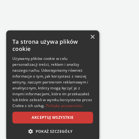
×
Ta strona używa plików
cookie
Używamy plików cookie w celu
personalizacji treści, reklam i analizy
naszego ruchu. Udostępniamy również
informacje o tym, jak korzystasz z naszej
witryny, naszym partnerom reklamowym i
analitycznym, którzy mogą łączyć je z
innymi informacjami, które im przekazałeś
lub które zebrali w wyniku korzystania przez
Ciebie z ich usług.
Polityka prywatności
AKCEPTUJ WSZYSTKIE
POKAŻ SZCZEGÓŁY