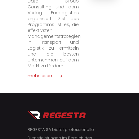
Data Group
Consulting und dem
Verlag Eurologistics
organisiert. Ziel des
Programms ist es, die
effektivsten
Managementstrategien
in Transport und
Logistik zu ermitteln
und die besten
Unternehmen auf dem
Markt zu fördern.
mehr lesen
REGESTA SA bietet professionelle
Dienstleistungen im Bereich des