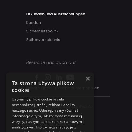
Urkunden und Auszeichnungen
Kunden
Sicherheitspolitik
Seitenverzeichnis
Besuche uns auch auf
×
Ta strona używa plików
Unsere Flotte
Transportunternehmen
cookie
Używamy plików cookie w celu
personalizacji treści, reklam i analizy
Copyright ©
regesta.pl
. Alle Rechte
naszego ruchu. Udostępniamy również
vorbehalten
informacje o tym, jak korzystasz z naszej
Investor Relations
| Projekt und
witryny, naszym partnerom reklamowym i
Abwicklung:
dimax.pl
analitycznym, którzy mogą łączyć je z